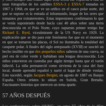
unas fotografías de los satélites
ESSA-3 y ESSA-7
tomadas en
1967 y 1968, en que se ve un orifico en el casco polar norte, del
que se supone es la entrada al inframundo, hogar de los seres que
tomamos por extraterrestres. Estas impresiones confirmaron lo que
se venía suponiendo desde hacía casi 40 años sobre una tierra
desconocida en el Polo Norte, cuyo supuesto primer testigo fue
Richard E. Byrd
, vicealmirante de la US Navy en 1929. La
explicación que se dio para este fenómeno fue que en el momento
en que se tomaron las placas, el Sol no iluminaba la totalidad del
casquete polar. A finales del siglo antepasado (XVIII) se suscitó un
hecho insólito en que
dos pequeños niños
salieron de una cueva, su
piel era de color verde y hablaban una lengua desconocida. Los
niños estuvieron en custodia por algún tiempo hasta que el varón
falleció. La niña permaneció como sirvienta de la casa del Juez
local, donde aprendió español y narró el lugar de dónde venían.
Esto sucedió, según
Jacques Bergier
, en agosto de 1887 en Banjos
España. Otros relatos lo sitúan en Sufolk, Gran Bretaña.
Fascinantes historias que merecen un tema aparte.
57 AÑOS DESPUÉS