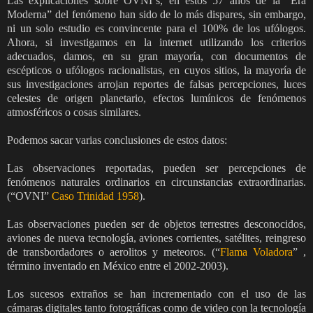
Las explicaciones sobre OVNI´s, en estos 57 años de la “Era
Moderna” del fenómeno han sido de lo más dispares, sin embargo,
ni un solo estudio es convincente para el 100% de los ufólogos.
Ahora, si investigamos en la internet utilizando los criterios
adecuados, damos, en su gran mayoría, con documentos de
escépticos o ufólogos racionalistas, en cuyos sitios, la mayoría de
sus investigaciones arrojan reportes de falsas percepciones, luces
celestes de origen planetario, efectos lumínicos de fenómenos
atmosféricos o cosas similares.
Podemos sacar varias conclusiones de estos datos:
Las observaciones reportadas, pueden ser percepciones de
fenómenos naturales ordinarios en circunstancias extraordinarias.
(“OVNI”
Caso Trinidad 1958
).
Las observaciones pueden ser de objetos terrestres desconocidos,
aviones de nueva tecnología, aviones corrientes, satélites, reingreso
de transbordadores o aerolitos y meteoros. (“
Flama
Voladora
” ,
término inventado en México entre el 2002-2003).
Los sucesos extraños se han incrementado con el uso de las
cámaras digitales tanto fotográficas como de video con la tecnología