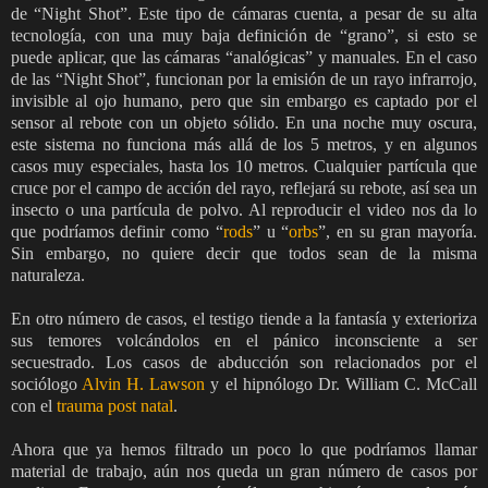
de “Night Shot”. Este tipo de cámaras cuenta, a pesar de su alta
tecnología, con una muy baja definición de “grano”, si esto se
puede aplicar, que las cámaras “analógicas” y manuales. En el caso
de las “Night Shot”, funcionan por la emisión de un rayo infrarrojo,
invisible al ojo humano, pero que sin embargo es captado por el
sensor al rebote con un objeto sólido. En una noche muy oscura,
este sistema no funciona más allá de los 5 metros, y en algunos
casos muy especiales, hasta los 10 metros. Cualquier partícula que
cruce por el campo de acción del rayo, reflejará su rebote, así sea un
insecto o una partícula de polvo. Al reproducir el video nos da lo
que podríamos definir como “
rods
” u “
orbs
”, en su gran mayoría.
Sin embargo, no quiere decir que todos sean de la misma
naturaleza.
En otro número de casos, el testigo tiende a la fantasía y exterioriza
sus temores volcándolos en el pánico inconsciente a ser
secuestrado. Los casos de abducción son relacionados por el
sociólogo
Alvin H. Lawson
y el hipnólogo Dr. William C. McCall
con el
trauma post natal
.
Ahora que ya hemos filtrado un poco lo que podríamos llamar
material de trabajo, aún nos queda un gran número de casos por