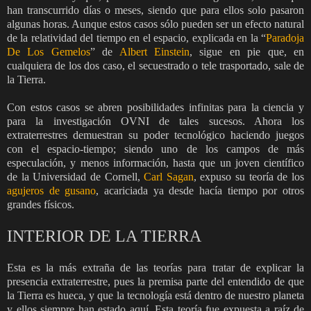
han transcurrido días o meses, siendo que para ellos solo pasaron
algunas horas. Aunque estos casos sólo pueden ser un efecto natural
de la relatividad del tiempo en el espacio, explicada en la “
Paradoja
De Los Gemelos
” de
Albert Einstein
, sigue en pie que, en
cualquiera de los dos caso, el secuestrado o tele trasportado, sale de
la Tierra.
Con estos casos se abren posibilidades infinitas para la ciencia y
para la investigación OVNI de tales sucesos. Ahora los
extraterrestres demuestran su poder tecnológico haciendo juegos
con el espacio-tiempo; siendo uno de los campos de más
especulación, y menos información, hasta que un joven científico
de la Universidad de Cornell,
Carl Sagan
, expuso su teoría de los
agujeros de gusano
, acariciada ya desde hacía tiempo por otros
grandes físicos.
INTERIOR DE LA TIERRA
Esta es la más extraña de las teorías para tratar de explicar la
presencia extraterrestre, pues la premisa parte del entendido de que
la Tierra es hueca, y que la tecnología está dentro de nuestro planeta
y ellos siempre han estado aquí. Esta teoría fue expuesta a raíz de