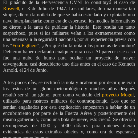
El pináculo de la efervescencia OVNI lo constituyó el caso de
Roswell
, el 3 de Julio de 1947. Los militares, de una manera tan
simple, dieron la noticia de que se había estrellado y explotado una
nave interplanetaria; como era de esperarse, los medios informativos
se dieron a la tarea de publicar la historia. Esto resulta un tanto
sospechoso, pues si los militares veían a los extraterrestres como
una amenaza a la seguridad nacional, por su experiencia previa con
los "
Foo Figthers
", ¿Por qué dar la nota a las primeras de cambio?
Debieron haber declarado cualquier otra cosa. Al parecer este caso
fue una nube de humo para ocultar un proyecto de mayor
envergadura, casi descubierto uno días antes en el caso de Kenneth
Arnold, el 24 de Junio.
A los pocos días, se rectificó la nota y acabaron por decir que eran
los restos de un globo meteorológico y muchos años después
resultó ser sí, un globo, pero como vehículo del
proyecto Mogul
,
utilizado para rastreos militares de contraespionaje. Los que se
sentían engañados por esta explicación empezaron a hablar de un
encubrimiento por parte de la Fuerza Aérea y posteriormente del
mismo gobierno y, como una bola de nieve, esto creció. Se ofrecían
recompensas de 1000 y 5000 dólares para quienes dieran
evidencias de estos extraños objetos y, como era de esperarse,
surgieron como hongos.