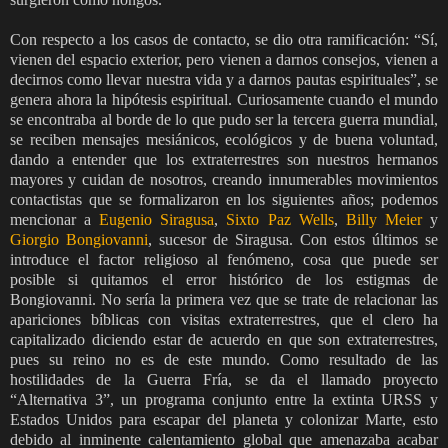
Con respecto a los casos de contacto, se dio otra ramificación: “Sí,
vienen del espacio exterior, pero vienen a darnos consejos, vienen a
decirnos como llevar nuestra vida y a darnos pautas espirituales”, se
genera ahora la hipótesis espiritual. Curiosamente cuando el mundo
se encontraba al borde de lo que pudo ser la tercera guerra mundial,
se reciben mensajes mesiánicos, ecológicos y de buena voluntad,
dando a entender que los extraterrestres son nuestros hermanos
mayores y cuidan de nosotros, creando innumerables movimientos
contactistas que se formalizaron en los siguientes años; podemos
mencionar a
Eugenio Siragusa
,
Sixto Paz Wells
,
Billy Meier
y
Giorgio Bongiovanni
, sucesor de Siragusa. Con estos últimos se
introduce el factor religioso al fenómeno, cosa que puede ser
posible si quitamos el error histórico de los estigmas de
Bongiovanni. No sería la primera vez que se trate de relacionar las
apariciones bíblicas con visitas extraterrestres, que el clero ha
capitalizado diciendo estar de acuerdo en que son extraterrestres,
pues su reino no es de este mundo. Como resultado de las
hostilidades de la Guerra Fría, se da el llamado proyecto
“Alternativa 3”, un programa conjunto entre la extinta URSS y
Estados Unidos para escapar del planeta y colonizar Marte, esto
debido al inminente calentamiento global que amenazaba acabar