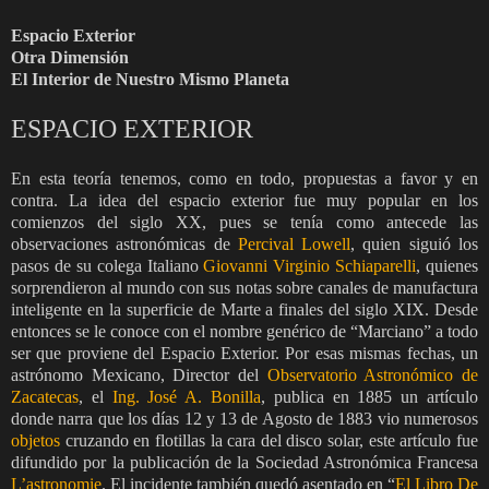
Espacio Exterior
Otra Dimensión
El Interior de Nuestro Mismo Planeta
ESPACIO EXTERIOR
En esta teoría tenemos, como en todo, propuestas a favor y en
contra. La idea del espacio exterior fue muy popular en los
comienzos del siglo XX, pues se tenía como antecede las
observaciones astronómicas de
Percival Lowell
, quien siguió los
pasos de su colega Italiano
Giovanni Virginio Schiaparelli
, quienes
sorprendieron al mundo con sus notas sobre canales de manufactura
inteligente en la superficie de Marte a finales del siglo XIX. Desde
entonces se le conoce con el nombre genérico de “Marciano” a todo
ser que proviene del Espacio Exterior. Por esas mismas fechas, un
astrónomo Mexicano, Director del
Observatorio Astronómico de
Zacatecas
, el
Ing. José A. Bonilla
, publica en 1885 un artículo
donde narra que los días 12 y 13 de Agosto de 1883 vio numerosos
objetos
cruzando en flotillas la cara del disco solar, este artículo fue
difundido por la publicación de la Sociedad Astronómica Francesa
L’astronomie
. El incidente también quedó asentado en “
El Libro De