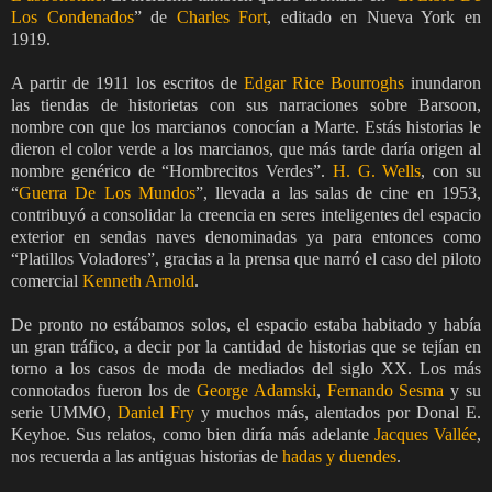
Los Condenados
” de
Charles Fort
, editado en Nueva York en
1919.
A partir de 1911 los escritos de
Edgar Rice Bourroghs
inundaron
las tiendas de historietas con sus narraciones sobre Barsoon,
nombre con que los marcianos conocían a Marte. Estás historias le
dieron el color verde a los marcianos, que más tarde daría origen al
nombre genérico de “Hombrecitos Verdes”.
H. G. Wells
, con su
“
Guerra De Los Mundos
”, llevada a las salas de cine en 1953,
contribuyó a consolidar la creencia en seres inteligentes del espacio
exterior en sendas naves denominadas ya para entonces como
“Platillos Voladores”, gracias a la prensa que narró el caso del piloto
comercial
Kenneth Arnold
.
De pronto no estábamos solos, el espacio estaba habitado y había
un gran tráfico, a decir por la cantidad de historias que se tejían en
torno a los casos de moda de mediados del siglo XX. Los más
connotados fueron los de
George Adamski
,
Fernando Sesma
y su
serie UMMO,
Daniel Fry
y muchos más, alentados por Donal E.
Keyhoe. Sus relatos, como bien diría más adelante
Jacques Vallée
,
nos recuerda a las antiguas historias de
hadas y duendes
.